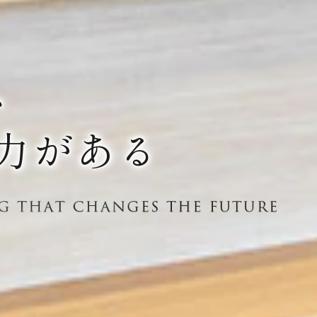
、
力がある