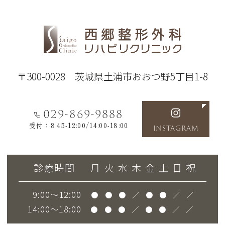
〒300-0028 茨城県土浦市おおつ野5丁目1-8
029-869-9888
受付：8:45-12:00/14:00-18:00
INSTAGRAM
診療時間
月
火
水
木
金
土
日
祝
9:00～12:00
●
●
●
／
●
●
／
／
14:00～18:00
●
●
●
／
●
●
／
／