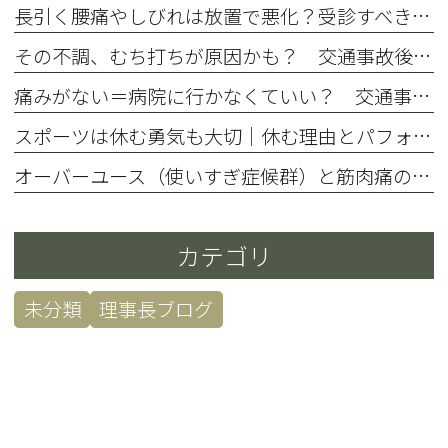
長引く腰痛やしびれは放置で悪化？受診すべき危険サインと治療法
その不調、むち打ちが原因かも？ 交通事故後の見逃しやすい症状と受診の目安
痛みがない＝病院に行かなくていい？ 交通事故後、病院に行かないとどうなる？
スポーツは休む勇気も大切｜休む理由とパフォーマンス向上の効果
オーバーユース（使いすぎ症候群）と筋肉痛の違い｜放置のリスクとは
カテゴリ
未分類
理事長ブログ