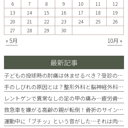
6
7
8
9
10
11
12
13
14
15
16
17
18
19
20
21
22
23
24
25
26
27
28
29
30
« 5月
10月 »
最新記事
子どもの投球時の肘痛は休ませるべき？受診の目安と成長軟骨障害
手のしびれの原因とは？整形外科と脳神経外科のどちらを受診すべきか
レントゲンで異常なしの足の甲の痛み…疲労骨折を見逃さない受診目安
救急車を嫌がる高齢の親が転倒！骨折のサインと寝たきり防ぐ対応法
運動中に「ブチッ」という音がした…それは肉離れ？靭帯断裂？すぐ病院に行くべき判断基準