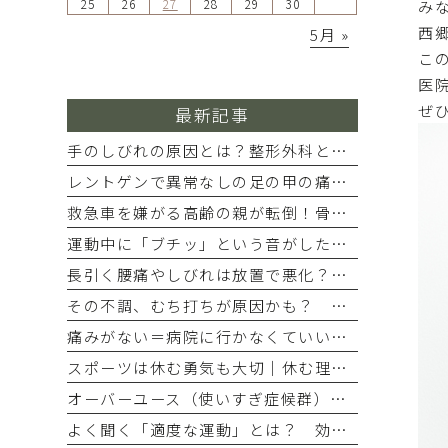
25
26
27
28
29
30
み
西
5月 »
こ
医
ぜ
最新記事
手のしびれの原因とは？整形外科と脳神経外科のどちらを受診すべきか
レントゲンで異常なしの足の甲の痛み…疲労骨折を見逃さない受診目安
救急車を嫌がる高齢の親が転倒！骨折のサインと寝たきり防ぐ対応法
運動中に「ブチッ」という音がした…それは肉離れ？靭帯断裂？すぐ病院に行くべき判断基準
長引く腰痛やしびれは放置で悪化？受診すべき危険サインと治療法
その不調、むち打ちが原因かも？ 交通事故後の見逃しやすい症状と受診の目安
痛みがない＝病院に行かなくていい？ 交通事故後、病院に行かないとどうなる？
スポーツは休む勇気も大切｜休む理由とパフォーマンス向上の効果
オーバーユース（使いすぎ症候群）と筋肉痛の違い｜放置のリスクとは
よく聞く「適度な運動」とは？ 効果や目安、毎日どのくらい行うといいの？