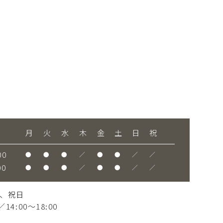
月
火
水
木
金
土
日
祝
00
●
●
●
／
●
●
／
／
00
●
●
●
／
●
●
／
／
、祝日
14:00～18:00