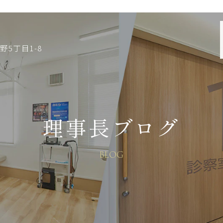
野5丁目1-8
理事長ブログ
BLOG